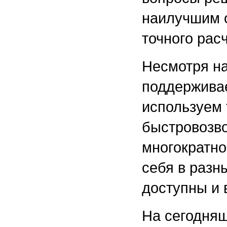
наилучшим о
точного рас
Несмотря на
поддерживае
используем 
быстровозв
многократн
себя в разн
доступны и 
На сегодняш