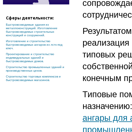
сопровождае
сотрудничес
Сферы деятельности:
Быстровозводимые здания из
Результатом
металлоконструкций. Изготовление
быстровозводимых строительных
конструкций и сооружений.
реализация 
Изготовление и строительство
быстровозводимых ангаров из лстк под
ключ.
типовых реш
Проектирование и строительство
индивидуальных зданий и
быстровозводимых домов.
собственной
Строительство промышленных зданий и
производственных цехов.
конечным пр
Cтроительство торговых комплексов и
быстровозводимых магазинов.
Типовые по
назначению
ангары для 
промышленн